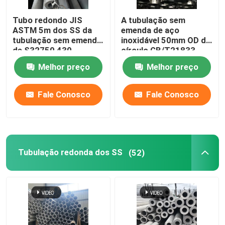
Tubo redondo JIS
A tubulação sem
ASTM 5m dos SS da
emenda de aço
tubulação sem emenda
inoxidável 50mm OD do
de S32750 430
círculo GB/T21833
estirados a frio SS
laminou 347 630
Melhor preço
Melhor preço
Fale Conosco
Fale Conosco
Tubulação redonda dos SS
(52)