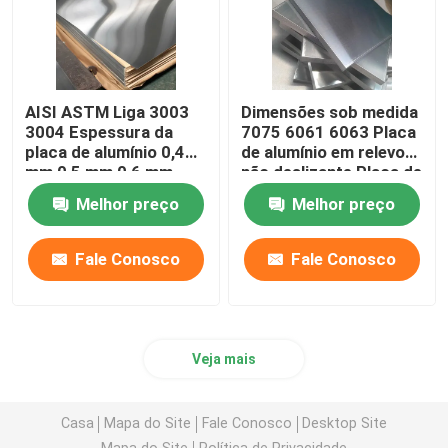
Rod redondo de aço inoxidável
Barra de ângulo de aço inoxidável
AISI ASTM Liga 3003
Dimensões sob medida
3004 Espessura da
7075 6061 6063 Placa
placa de alumínio 0,4
de alumínio em relevo
mm 0,5 mm 0,6 mm
não deslizante Placa de
Barra lisa de aço inoxidável
liga metálica
Melhor preço
Melhor preço
Perfil de aço inoxidável
Fale Conosco
Fale Conosco
Tubos de ferro dúctil revestidos de cimento
Veja mais
Placa quadriculado de aço inoxidável
Casa
Mapa do Site
Fale Conosco
Desktop Site
Folha ondulada de aço inoxidável