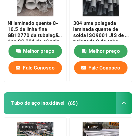
Sobre nós
Ni laminado quente 8-
304 uma polegada
10.5 da linha fina
laminada quente de
GB12770 da tubulação
solda ISO9001 JIS de 1
Excursão da fábrica
dos SS 304 do círculo
polegada 2 do tubo
de H8 H9
redondo inoxidável
Melhor preço
Melhor preço
Controle da qualidade
Fale Conosco
Fale Conosco
Contacte-nos
Notícia
Tubo de aço inoxidável
(65)
Casos
tubulação sem emenda dos ss