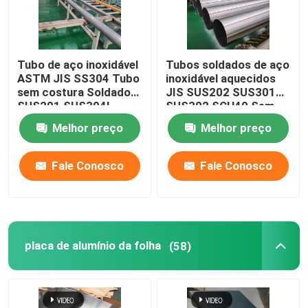
Tubulação redonda dos SS
Tubo de aço inoxidável
Tubos soldados de aço
ASTM JIS SS304 Tubo
inoxidável aquecidos
Tubulação dos SS 304
sem costura Soldado
JIS SUS202 SUS301
SUS201 SUS304L
SUS302 SCH40 Sem
TP316
costura Brilhante
Tubo de aço inoxidável
Melhor preço
Melhor preço
Fale Conosco
Fale Conosco
placa de alumínio da folha
bobina de aço inoxidável
placa de alumínio da folha
(58)
Folha de metal de aço inoxidável
Tira de aço inoxidável