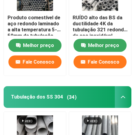
Produto comestível de
RUÍDO alto das BS da
aço redondo laminado
ductilidade 4K da
a alta temperatura 5-
tubulação 321 redonda
50mm da tubulação
de aço inoxidável
316 do RUÍDO 314 de
laminada a alta
Melhor preço
Melhor preço
AISI
temperatura dos
VAGABUNDOS 317
Fale Conosco
Fale Conosco
Casa
Tubulação dos SS 304
(34)
Produtos
Vídeos