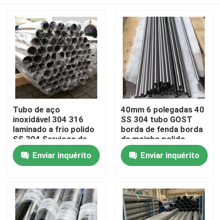
Tubo de aço
40mm 6 polegadas 40
inoxidável 304 316
SS 304 tubo GOST
laminado a frio polido
borda de fenda borda
SS 304 Serviços de
de moinho polido
processamento de
decorativo
Casa
Enviar inquérito
Enviar inquérito
soldagem e dobra de
tubos disponíveis
Quadrado/Redondo
Produtos
Vídeos