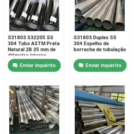
Sobre nós
Excursão da fábrica
S31803 S32205 SS
S31803 Duplex SS
304 Tubo ASTM Prata
304 Espelho de
Natural 2B 25 mm de
borracha de tubulação
Controle da qualidade
diâmetro interno
Soldado
Enviar inquérito
Enviar inquérito
Contacte-nos
Notícia
Casos
tubulação sem emenda dos ss