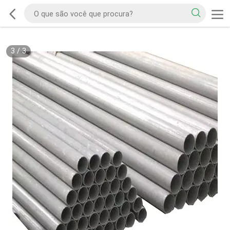
3
/
3