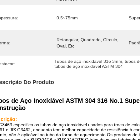
spessura:
0.5~75mm
Super
Retangular, Quadrado, Círculo, 
orma:
Padrã
Oval, Etc.
Tubos de aço inoxidável 316 3mm
, 
tubos d
estacar:
tubos de aço inoxidável ASTM 304
escrição Do Produto
bos de Aço Inoxidável ASTM 304 316 No.1 Supe
nstrução
crição:
G3463 especifica os tubos de aço inoxidável usados ​​para troca de cal
1 e JIS G3462, enquanto tem melhor capacidade de resistência à corr
nto, não é aplicável ao tubo do forno de aquecimento.Os produtos de
ipos de aço, de SUS304TB a SUS 316TiTB.O tubo deve ser fabricado po