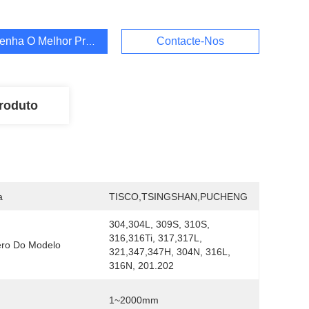
enha O Melhor Preço
Contacte-Nos
roduto
a
TISCO,TSINGSHAN,PUCHENG
304,304L, 309S, 310S, 
316,316Ti, 317,317L, 
ro Do Modelo
321,347,347H, 304N, 316L, 
316N, 201.202
1~2000mm