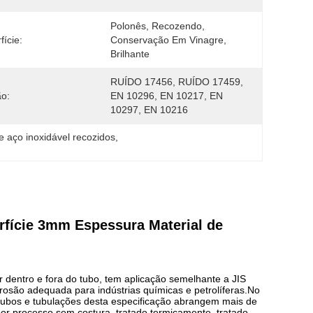
Polonês, Recozendo, 
fície:
Conservação Em Vinagre, 
Brilhante
RUÍDO 17456, RUÍDO 17459, 
o:
EN 10296, EN 10217, EN 
10297, EN 10216
e aço inoxidável recozidos
, 
rfície 3mm Espessura Material de
or dentro e fora do tubo, tem aplicação semelhante a JIS
osão adequada para indústrias químicas e petrolíferas.No
 tubos e tubulações desta especificação abrangem mais de
r processo sem costura, tratado termicamente, tratado