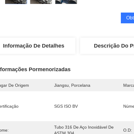
Obt
Informação De Detalhes
Descrição Do P
nformações Pormenorizadas
ugar De Origem
Jiangsu, Porcelana
Marc
rtificação
SGS ISO BV
Núme
Tubo 316 De Aço Inoxidável De 
ome:
O.D:
ASTM 304