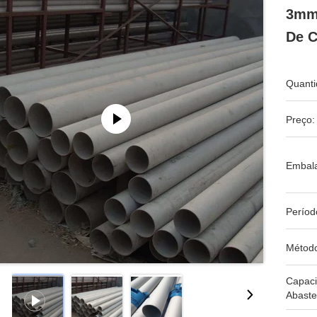
3mm 
De C
Quanti
Preço:
Embal
Períod
Métod
Capac
Abaste