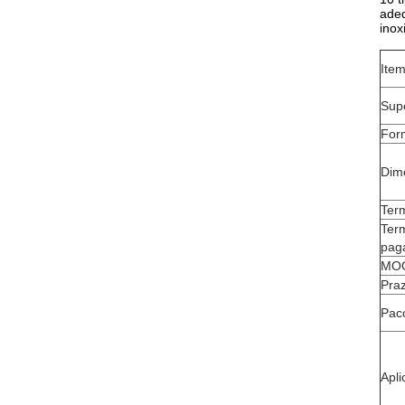
adeq
inox
Ite
Supe
For
Dim
Ter
Ter
pag
MO
Pra
Pac
Apli