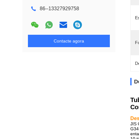
86--13327929758
E
Contacte agora
F
D
D
Tu
Co
Des
JIS 
G346
enta
10 t