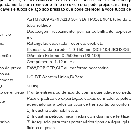
uadamente para remover o filme de óxido que pode prejudicar a insp
idáveis ​​e tubos de aço sob pressão que pode oferecer a você tubos 
ASTM A269 A249 A213 304 316 TP316L 904L tubo de aç
m
tubo soldado
Decapagem, recozimento, polimento, brilhante, explosão
rfície
etc
ma
Retangular, quadrado, redondo, oval, etc
Espessura da parede: 1,0-150 mm (SCH10S-SCHXXS)
ensão
Diâmetro Externo: 3-2500mm (1/8-100)
Comprimento: 1-12 m, etc
mo de preço
EXW,FOB,CFR,CIF ou conforme necessário.
mo de
L/C,T/T,Western Union,D/P,etc.
amento
Q
500kg
zo de entrega
Pronta entrega ou de acordo com a quantidade do pedi
Pacote padrão de exportação: caixas de madeira, palete
ote
adequado para todos os tipos de transporte, ou confor
1) Indústria automobilística.
2) Indústria petroquímica, incluindo indústria de fertiliz
cativo
3) Adequado para transportar vários tipos de água, gás,
fluidos e gases.