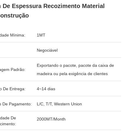
De Espessura Recozimento Material
onstrução
dade Mínima:
1MT
Negociável
Exportando o pacote, pacote da caixa de
agem Padrão:
madeira ou pela exigência de clientes
o De Entrega:
4~14 dias
o De Pagamento:
L/C, T/T, Western Union
idade De
2000MT/Month
cimento: