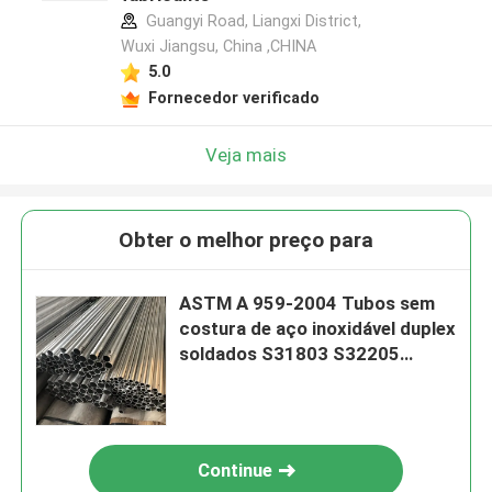
Guangyi Road, Liangxi District,
Wuxi Jiangsu, China ,CHINA
5.0
Fornecedor verificado
Veja mais
Obter o melhor preço para
ASTM A 959-2004 Tubos sem
costura de aço inoxidável duplex
soldados S31803 S32205
S32750 S32760
Continue