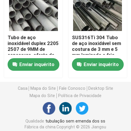
Tubulação redonda dos SS
Tubulação dos SS 304
Tubo de aço
SUS316Ti 304 Tubo
inoxidável duplex 2205
de aço inoxidável sem
2507 de 9MM de
costura de 3 mm e 5
Tubo de aço inoxidável
espessura, oferta de
mm laminado a frio
laminação a quente,
com resistência à
Enviar inquérito
Enviar inquérito
serviços de soldagem
oxidação
placa de alumínio da folha
e corte
Casa
Mapa do Site
Fale Conosco
Desktop Site
bobina de aço inoxidável
Mapa do Site
Política de Privacidade
Folha de metal de aço inoxidável
Qualidade
tubulação sem emenda dos ss
Tira de aço inoxidável
Fábrica da china.Copyright © 2026 Jiangsu