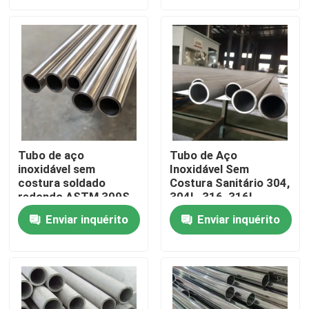
Mecânicos
Sobre nós
Excursão da fábrica
Controle da qualidade
Tubo de aço
Tubo de Aço
inoxidável sem
Inoxidável Sem
Contacte-nos
costura soldado
Costura Sanitário 304,
redondo ASTM 309S
304L, 316, 316L,
310S Acabamento
309S, 310S, Tubos
Notícia
Enviar inquérito
Enviar inquérito
espelhado Polido
Redondos Soldados
Apelo estético
Casos
tubulação sem emenda dos ss