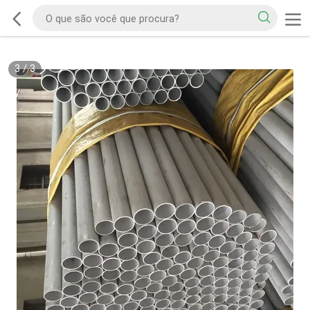
3
/
3