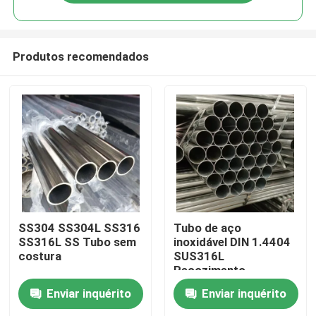
Produtos recomendados
Casa
SS304 SS304L SS316
Tubo de aço
SS316L SS Tubo sem
inoxidável DIN 1.4404
costura
SUS316L
Produtos
Recozimento
Resistência a Alta
Enviar inquérito
Enviar inquérito
Temperatura Para
Vídeos
Instrumentos