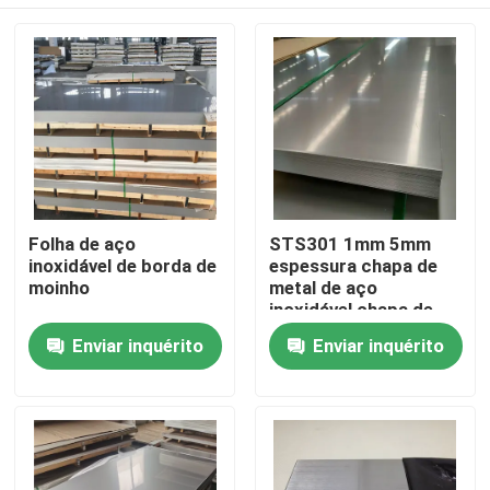
Folha de aço
STS301 1mm 5mm
inoxidável de borda de
espessura chapa de
moinho
metal de aço
inoxidável chapa de
espelho acabamento
Casa
Enviar inquérito
Enviar inquérito
laminado a frio polir
resistência ao
desgaste
Produtos
Vídeos