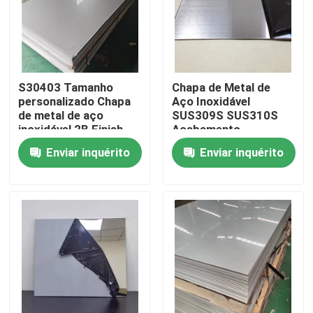
Sobre nós
Excursão da fábrica
S30403 Tamanho
Chapa de Metal de
personalizado Chapa
Aço Inoxidável
de metal de aço
SUS309S SUS310S
Controle da qualidade
inoxidável 2B Finish
Acabamento
Cold Rolling Polishing
Escovado a Frio Para
Enviar inquérito
Enviar inquérito
para
Estruturas de
eletrodomésticos
Edifícios
Contacte-nos
Notícia
Casos
tubulação sem emenda dos ss