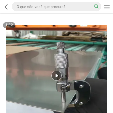
1
/
2